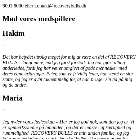
6091 8000 eller kontakt@recoverybulls.dk
Mød vores medspillere
Hakim
“
Det har betydet utrolig meget for mig at være en del af RECOVERY
BULLS – langt mere, end jeg først forstod. Jeg har gjort alting
anderledes, fordi jeg har været omgivet af gode mennesker med
deres egne erfaringer. Peter, som er frivillig leder, har været en stor
støtte, og jeg er dybt taknemmelig for, at han bruger sin tid på mig
og de andre.
Maria
“
Jeg nyder vores fællesskab – Her er jeg god nok, som den jeg er. Vi
er opmærksomme på hinanden, og der er masser af kærlighed og
rummelighed. RECOVERY BULLS er min anden familie, og jeg
føler mig inkluderet og hørt. Jeg skal heller ikke bevise noget for