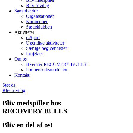
Bliv medspiller
Bliv frivillig
Samarbejder
Organisationer
Kommuner
Støtteklubben
Aktiviteter
e-Sport
Ugentlige aktiviteter
Særlige begivenheder
Projekter
Om os
Hvem er RECOVERY BULLS?
Partnerskabsmodellen
Kontakt
Støt os
Bliv frivillig
Bliv medspiller hos
RECOVERY BULLS
Bliv en del af os!