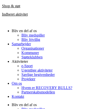
Shop & s
tøt
Indberet aktivitet
Bliv en del af os
Bliv medspiller
Bliv frivillig
Samarbejder
Organisationer
Kommuner
Støtteklubben
Aktiviteter
e-Sport
Ugentlige aktiviteter
Særlige begivenheder
Projekter
Om os
Hvem er RECOVERY BULLS?
Partnerskabsmodellen
Kontakt
Bliv en del af os