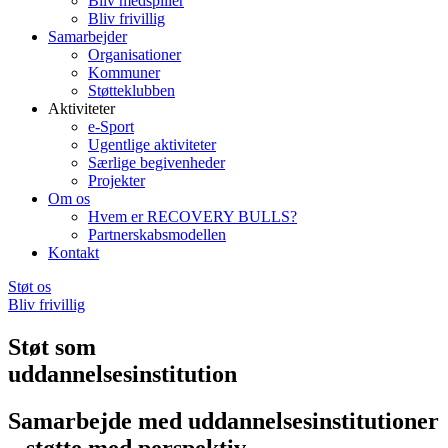
Bliv medspiller
Bliv frivillig
Samarbejder
Organisationer
Kommuner
Støtteklubben
Aktiviteter
e-Sport
Ugentlige aktiviteter
Særlige begivenheder
Projekter
Om os
Hvem er RECOVERY BULLS?
Partnerskabsmodellen
Kontakt
Støt os
Bliv frivillig
Støt som
uddannelsesinstitution
Samarbejde med uddannelsesinstitutioner
– støtte med perspektiv