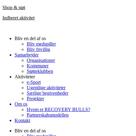
Shop & s
tøt
Indberet aktivitet
Bliv en del af os
Bliv medspiller
Bliv frivillig
Samarbejder
Organisationer
Kommuner
Støtteklubben
Aktiviteter
e-Sport
Ugentlige aktiviteter
Særlige begivenheder
Projekter
Om os
Hvem er RECOVERY BULLS?
Partnerskabsmodellen
Kontakt
Bliv en del af os